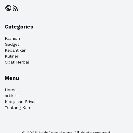
public
rss_feed
Categories
Fashion
Gadget
Kecantikan
Kuliner
Obat Herbal
Menu
Home
artikel
Kebijakan Privasi
Tentang Kami
© 2026 KerjaSendiri.com. All rights reserved.