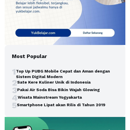
Most Popular
1
Top Up PUBG Mobile Cepat dan Aman dengan
Sistem Digital Modern
2
Sate Kere Kuliner Unik di Indonesia
3
Pakai Air Soda Bisa Bikin Wajah Glowing
4
Wisata Mainstream Yogyakarta
5
Smartphone Lipat akan Rilis di Tahun 2019