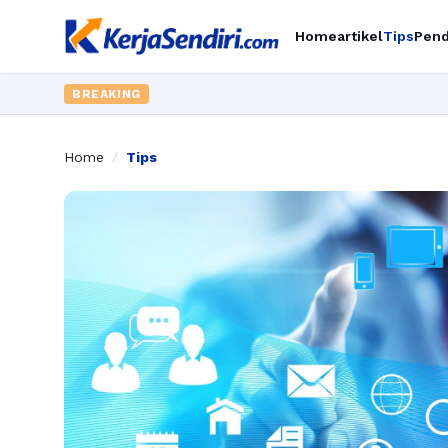
Home
artikel
Tips
Pend
BREAKING
Home
/
Tips