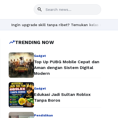
search
upgrade skill tanpa ribet? Temukan kelas seru dan materi lengka
trending_up
TRENDING NOW
Gadget
Top Up PUBG Mobile Cepat dan
Aman dengan Sistem Digital
Modern
Gadget
Edukasi Jadi Sultan Roblox
Tanpa Boros
Pendidikan