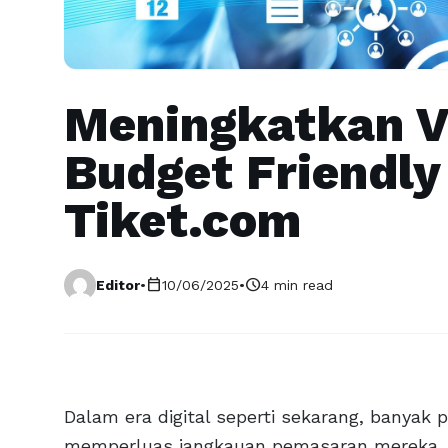
Meningkatkan Vi
Budget Friendly
Tiket.com
calendar_today
schedule
Editor
•
10/06/2025
•
4 min read
Dalam era digital seperti sekarang, banyak 
memperluas jangkauan pemasaran mereka. S