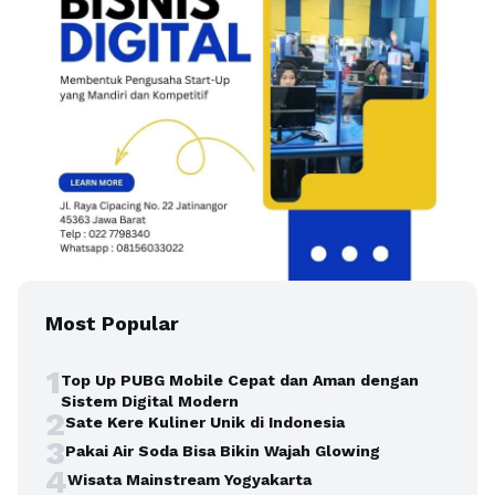
Most Popular
1
Top Up PUBG Mobile Cepat dan Aman dengan
Sistem Digital Modern
2
Sate Kere Kuliner Unik di Indonesia
3
Pakai Air Soda Bisa Bikin Wajah Glowing
4
Wisata Mainstream Yogyakarta