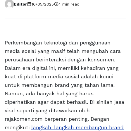
calendar_today
schedule
Editor
16/05/2025
4 min read
Perkembangan teknologi dan penggunaan
media sosial yang masif telah mengubah cara
perusahaan berinteraksi dengan konsumen.
Dalam era digital ini, memiliki kehadiran yang
kuat di platform media sosial adalah kunci
untuk membangun brand yang tahan lama.
Namun, ada banyak hal yang harus
diperhatikan agar dapat berhasil. Di sinilah jasa
viral seperti yang ditawarkan oleh
rajakomen.com berperan penting. Dengan
mengikuti
langkah-langkah membangun brand