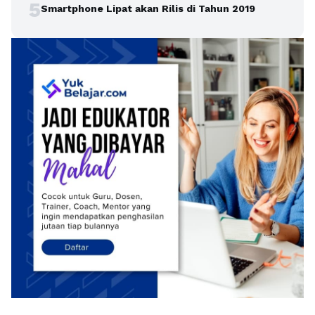
5
Smartphone Lipat akan Rilis di Tahun 2019