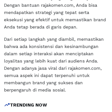
Dengan bantuan rajakomen.com, Anda bisa
mendapatkan strategi yang tepat serta
eksekusi yang efektif untuk memastikan brand
Anda tetap berada di garis depan.
Dari setiap langkah yang diambil, memastikan
bahwa ada konsistensi dan kesinambungan
dalam setiap interaksi akan menciptakan
loyalitas yang lebih kuat dari audiens Anda.
Dengan adanya jasa viral dari rajakomen.com,
semua aspek ini dapat terpenuhi untuk
membangun brand yang sukses dan
berpengaruh di media sosial.
trending_up
TRENDING NOW