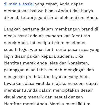
di media sosial
yang tepat, Anda dapat
memastikan bahwa bisnis Anda tidak hanya
dikenal, tetapi juga dicintai oleh audiens Anda.
Langkah pertama dalam membangun brand di
media sosial adalah menentukan identitas
merek Anda. Ini meliputi elemen-elemen
seperti logo, warna, font, serta pesan apa yang
ingin disampaikan kepada audiens. Jika
identitas merek Anda jelas dan konsisten,
pelanggan akan lebih mudah mengingat dan
mengenali produk atau layanan yang Anda
tawarkan. Jasa viral dari rajakomen.com dapat
membantu Anda dalam menciptakan desain
visual yang menarik dan sesuai dengan
identitas merek Anda. Mereka memiliki tim