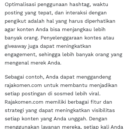
Optimalisasi penggunaan hashtag, waktu
posting yang tepat, dan interaksi dengan
pengikut adalah hal yang harus diperhatikan
agar konten Anda bisa menjangkau lebih
banyak orang. Penyelenggaraan kontes atau
giveaway juga dapat meningkatkan
engagement, sehingga lebih banyak orang yang
mengenal merek Anda.
Sebagai contoh, Anda dapat menggandeng
rajakomen.com untuk membantu menjadikan
setiap postingan di sosmed lebih viral.
Rajakomen.com memiliki berbagai fitur dan
strategi yang dapat meningkatkan visibilitas
setiap konten yang Anda unggah. Dengan
menggunakan layanan mereka, setiap kali Anda