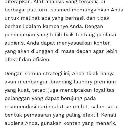
diterapkan. Alat analisis yang tersedia di
berbagai platform sosmed memungkinkan Anda
untuk melihat apa yang berhasil dan tidak
berhasil dalam kampanye Anda. Dengan
pemahaman yang lebih baik tentang perilaku
audiens, Anda dapat menyesuaikan konten
yang akan diunggah di masa depan agar lebih
efektif dan efisien.
Dengan semua strategi ini, Anda tidak hanya
akan membangun branding laundry premium
yang kuat, tetapi juga menciptakan loyalitas
pelanggan yang dapat berujung pada
rekomendasi dari mulut ke mulut, salah satu
bentuk pemasaran yang paling efektif. Kenali
audiens Anda, gunakan konten yang menarik,