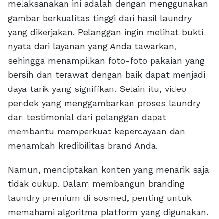
melaksanakan ini adalah dengan menggunakan
gambar berkualitas tinggi dari hasil laundry
yang dikerjakan. Pelanggan ingin melihat bukti
nyata dari layanan yang Anda tawarkan,
sehingga menampilkan foto-foto pakaian yang
bersih dan terawat dengan baik dapat menjadi
daya tarik yang signifikan. Selain itu, video
pendek yang menggambarkan proses laundry
dan testimonial dari pelanggan dapat
membantu memperkuat kepercayaan dan
menambah kredibilitas brand Anda.
Namun, menciptakan konten yang menarik saja
tidak cukup. Dalam membangun branding
laundry premium di sosmed, penting untuk
memahami algoritma platform yang digunakan.