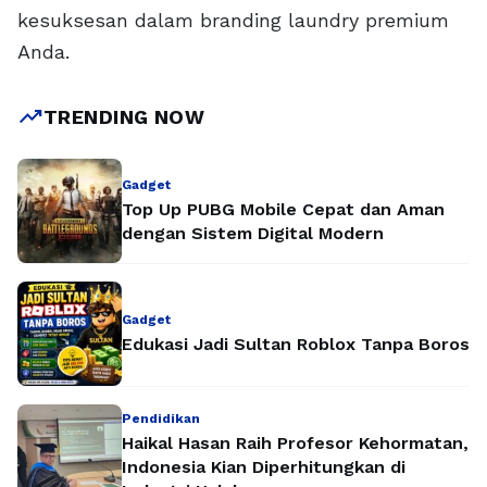
kesuksesan dalam branding laundry premium
Anda.
trending_up
TRENDING NOW
Gadget
Top Up PUBG Mobile Cepat dan Aman
dengan Sistem Digital Modern
Gadget
Edukasi Jadi Sultan Roblox Tanpa Boros
Pendidikan
Haikal Hasan Raih Profesor Kehormatan,
Indonesia Kian Diperhitungkan di