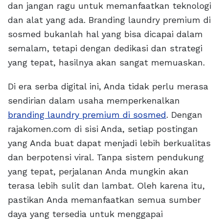
dan jangan ragu untuk memanfaatkan teknologi
dan alat yang ada. Branding laundry premium di
sosmed bukanlah hal yang bisa dicapai dalam
semalam, tetapi dengan dedikasi dan strategi
yang tepat, hasilnya akan sangat memuaskan.
Di era serba digital ini, Anda tidak perlu merasa
sendirian dalam usaha memperkenalkan
branding laundry premium di sosmed
. Dengan
rajakomen.com di sisi Anda, setiap postingan
yang Anda buat dapat menjadi lebih berkualitas
dan berpotensi viral. Tanpa sistem pendukung
yang tepat, perjalanan Anda mungkin akan
terasa lebih sulit dan lambat. Oleh karena itu,
pastikan Anda memanfaatkan semua sumber
daya yang tersedia untuk menggapai