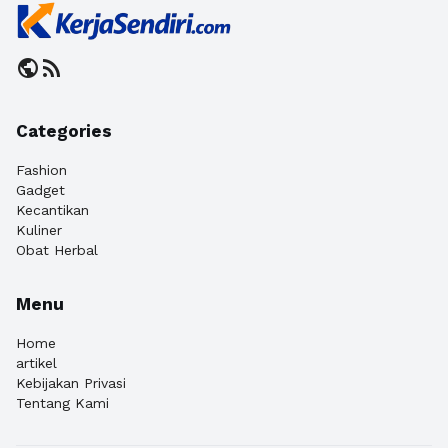
public
rss_feed
Categories
Fashion
Gadget
Kecantikan
Kuliner
Obat Herbal
Menu
Home
artikel
Kebijakan Privasi
Tentang Kami