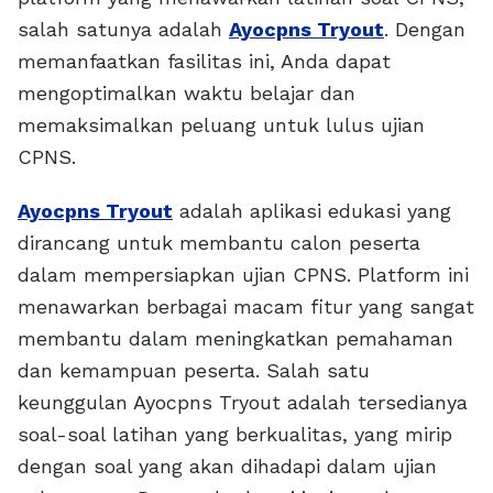
salah satunya adalah
Ayocpns Tryout
. Dengan
memanfaatkan fasilitas ini, Anda dapat
mengoptimalkan waktu belajar dan
memaksimalkan peluang untuk lulus ujian
CPNS.
Ayocpns Tryout
adalah aplikasi edukasi yang
dirancang untuk membantu calon peserta
dalam mempersiapkan ujian CPNS. Platform ini
menawarkan berbagai macam fitur yang sangat
membantu dalam meningkatkan pemahaman
dan kemampuan peserta. Salah satu
keunggulan Ayocpns Tryout adalah tersedianya
soal-soal latihan yang berkualitas, yang mirip
dengan soal yang akan dihadapi dalam ujian