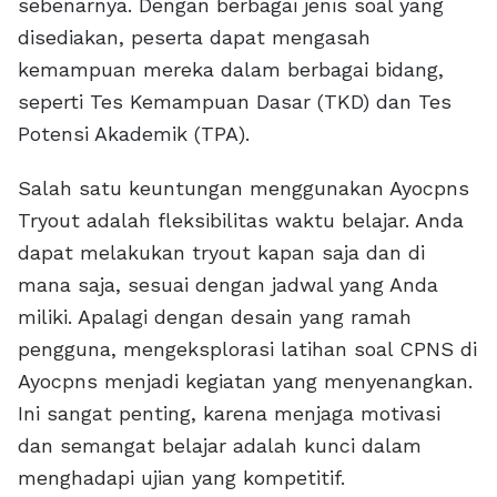
sebenarnya. Dengan berbagai jenis soal yang
disediakan, peserta dapat mengasah
kemampuan mereka dalam berbagai bidang,
seperti Tes Kemampuan Dasar (TKD) dan Tes
Potensi Akademik (TPA).
Salah satu keuntungan menggunakan Ayocpns
Tryout adalah fleksibilitas waktu belajar. Anda
dapat melakukan tryout kapan saja dan di
mana saja, sesuai dengan jadwal yang Anda
miliki. Apalagi dengan desain yang ramah
pengguna, mengeksplorasi latihan soal CPNS di
Ayocpns menjadi kegiatan yang menyenangkan.
Ini sangat penting, karena menjaga motivasi
dan semangat belajar adalah kunci dalam
menghadapi ujian yang kompetitif.