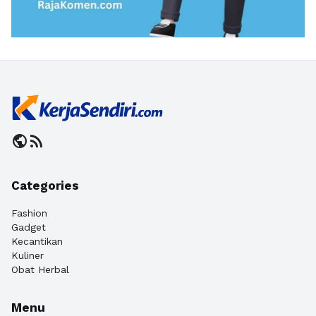
public
rss_feed
Categories
Fashion
Gadget
Kecantikan
Kuliner
Obat Herbal
Menu