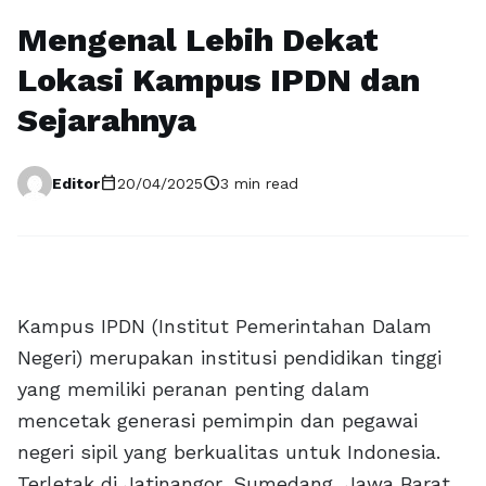
Mengenal Lebih Dekat
Lokasi Kampus IPDN dan
Sejarahnya
calendar_today
schedule
Editor
20/04/2025
3 min read
Kampus IPDN (Institut Pemerintahan Dalam
Negeri) merupakan institusi pendidikan tinggi
yang memiliki peranan penting dalam
mencetak generasi pemimpin dan pegawai
negeri sipil yang berkualitas untuk Indonesia.
Terletak di Jatinangor, Sumedang, Jawa Barat,