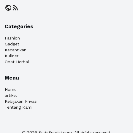
public
rss_feed
Categories
Fashion
Gadget
Kecantikan
Kuliner
Obat Herbal
Menu
Home
artikel
Kebijakan Privasi
Tentang Kami
© 2026 KerjaSendiri.com. All rights reserved.