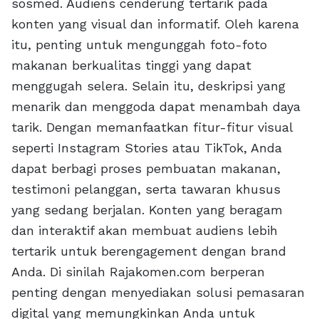
sosmed. Audiens cenderung tertarik pada
konten yang visual dan informatif. Oleh karena
itu, penting untuk mengunggah foto-foto
makanan berkualitas tinggi yang dapat
menggugah selera. Selain itu, deskripsi yang
menarik dan menggoda dapat menambah daya
tarik. Dengan memanfaatkan fitur-fitur visual
seperti Instagram Stories atau TikTok, Anda
dapat berbagi proses pembuatan makanan,
testimoni pelanggan, serta tawaran khusus
yang sedang berjalan. Konten yang beragam
dan interaktif akan membuat audiens lebih
tertarik untuk berengagement dengan brand
Anda. Di sinilah Rajakomen.com berperan
penting dengan menyediakan solusi pemasaran
digital yang memungkinkan Anda untuk