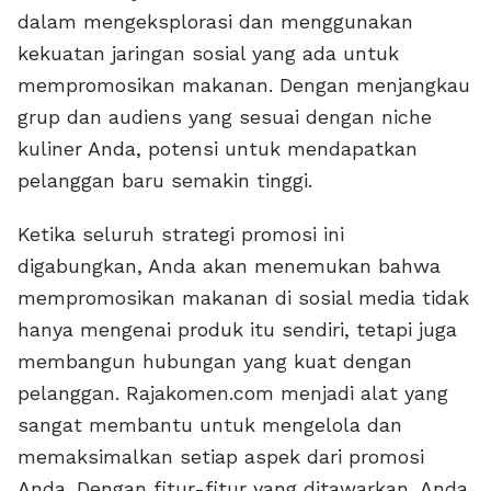
dalam mengeksplorasi dan menggunakan
kekuatan jaringan sosial yang ada untuk
mempromosikan makanan. Dengan menjangkau
grup dan audiens yang sesuai dengan niche
kuliner Anda, potensi untuk mendapatkan
pelanggan baru semakin tinggi.
Ketika seluruh strategi promosi ini
digabungkan, Anda akan menemukan bahwa
mempromosikan makanan di sosial media tidak
hanya mengenai produk itu sendiri, tetapi juga
membangun hubungan yang kuat dengan
pelanggan. Rajakomen.com menjadi alat yang
sangat membantu untuk mengelola dan
memaksimalkan setiap aspek dari promosi
Anda. Dengan fitur-fitur yang ditawarkan, Anda