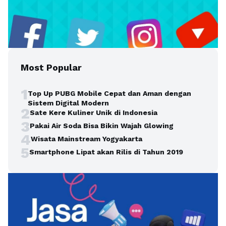
Most Popular
1
Top Up PUBG Mobile Cepat dan Aman dengan
Sistem Digital Modern
2
Sate Kere Kuliner Unik di Indonesia
3
Pakai Air Soda Bisa Bikin Wajah Glowing
4
Wisata Mainstream Yogyakarta
5
Smartphone Lipat akan Rilis di Tahun 2019