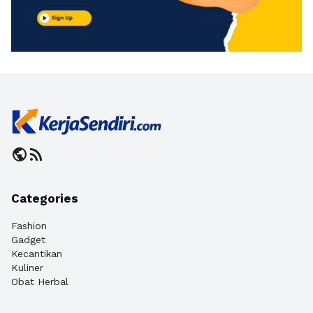
public
rss_feed
Categories
Fashion
Gadget
Kecantikan
Kuliner
Obat Herbal