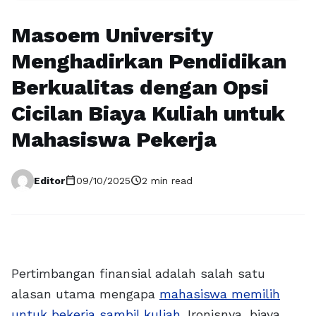
Masoem University
Menghadirkan Pendidikan
Berkualitas dengan Opsi
Cicilan Biaya Kuliah untuk
Mahasiswa Pekerja
calendar_today
schedule
Editor
09/10/2025
2 min read
Pertimbangan finansial adalah salah satu
alasan utama mengapa
mahasiswa memilih
untuk bekerja sambil kuliah
. Ironisnya, biaya