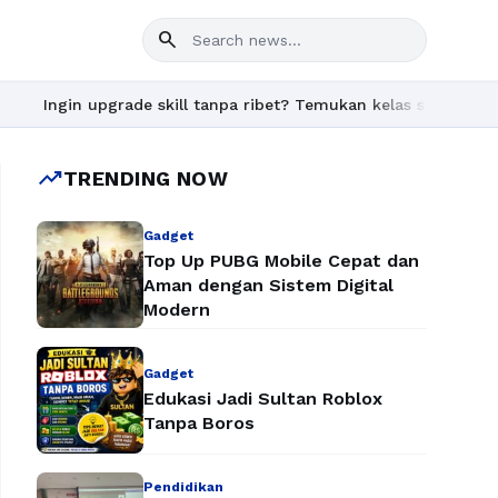
search
 upgrade skill tanpa ribet? Temukan kelas seru dan materi lengk
trending_up
TRENDING NOW
Gadget
Top Up PUBG Mobile Cepat dan
Aman dengan Sistem Digital
Modern
Gadget
Edukasi Jadi Sultan Roblox
Tanpa Boros
Pendidikan