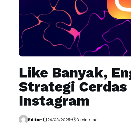
Like Banyak, E
Strategi Cerdas
Instagram
calendar_today
schedule
Editor
•
24/03/2025
•
3 min read