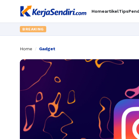
Home
artikel
Tips
Pend
BREAKING
Home
/
Gadget