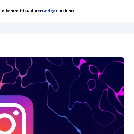
idikan
Politik
Kuliner
Gadget
Fashion
Ingin