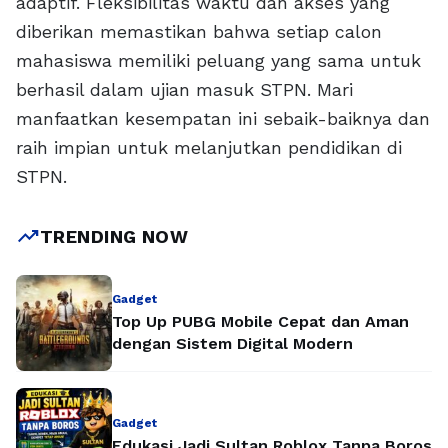
adaptif. Fleksibilitas waktu dan akses yang
diberikan memastikan bahwa setiap calon
mahasiswa memiliki peluang yang sama untuk
berhasil dalam ujian masuk STPN. Mari
manfaatkan kesempatan ini sebaik-baiknya dan
raih impian untuk melanjutkan pendidikan di
STPN.
trending_up
TRENDING NOW
Gadget
Top Up PUBG Mobile Cepat dan Aman
dengan Sistem Digital Modern
Gadget
Edukasi Jadi Sultan Roblox Tanpa Boros