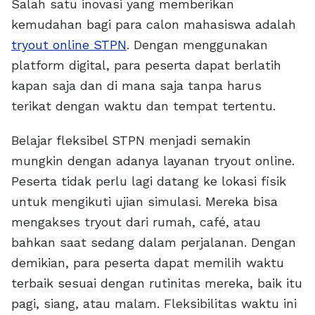
Salah satu inovasi yang memberikan
kemudahan bagi para calon mahasiswa adalah
tryout online STPN
. Dengan menggunakan
platform digital, para peserta dapat berlatih
kapan saja dan di mana saja tanpa harus
terikat dengan waktu dan tempat tertentu.
Belajar fleksibel STPN menjadi semakin
mungkin dengan adanya layanan tryout online.
Peserta tidak perlu lagi datang ke lokasi fisik
untuk mengikuti ujian simulasi. Mereka bisa
mengakses tryout dari rumah, café, atau
bahkan saat sedang dalam perjalanan. Dengan
demikian, para peserta dapat memilih waktu
terbaik sesuai dengan rutinitas mereka, baik itu
pagi, siang, atau malam. Fleksibilitas waktu ini