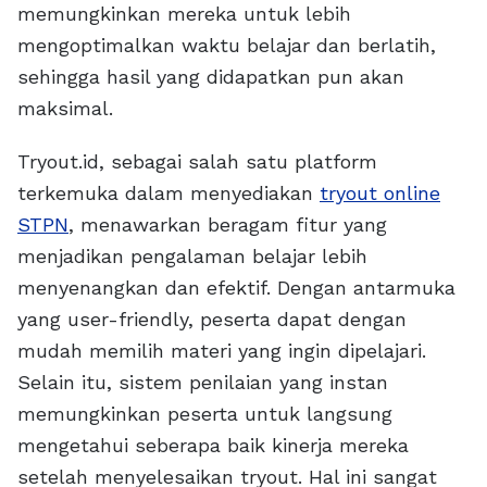
memungkinkan mereka untuk lebih
mengoptimalkan waktu belajar dan berlatih,
sehingga hasil yang didapatkan pun akan
maksimal.
Tryout.id, sebagai salah satu platform
terkemuka dalam menyediakan
tryout online
STPN
, menawarkan beragam fitur yang
menjadikan pengalaman belajar lebih
menyenangkan dan efektif. Dengan antarmuka
yang user-friendly, peserta dapat dengan
mudah memilih materi yang ingin dipelajari.
Selain itu, sistem penilaian yang instan
memungkinkan peserta untuk langsung
mengetahui seberapa baik kinerja mereka
setelah menyelesaikan tryout. Hal ini sangat