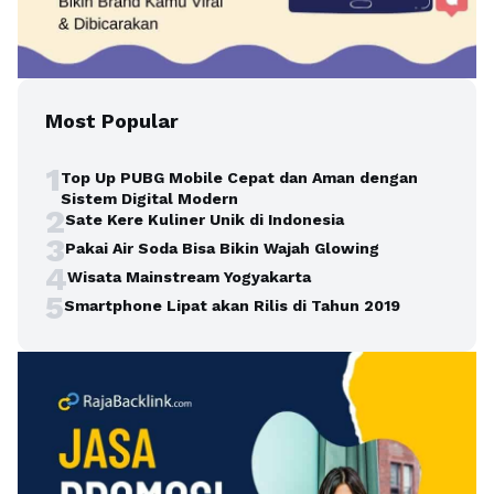
Most Popular
1
Top Up PUBG Mobile Cepat dan Aman dengan
Sistem Digital Modern
2
Sate Kere Kuliner Unik di Indonesia
3
Pakai Air Soda Bisa Bikin Wajah Glowing
4
Wisata Mainstream Yogyakarta
5
Smartphone Lipat akan Rilis di Tahun 2019