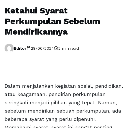
Ketahui Syarat
Perkumpulan Sebelum
Mendirikannya
calendar_today
schedule
Editor
28/06/2024
2 min read
Dalam menjalankan kegiatan sosial, pendidikan,
atau keagamaan, pendirian perkumpulan
seringkali menjadi pilihan yang tepat. Namun,
sebelum mendirikan sebuah perkumpulan, ada
beberapa syarat yang perlu dipenuhi.
Memahami syarat-syarat ini sangat penting