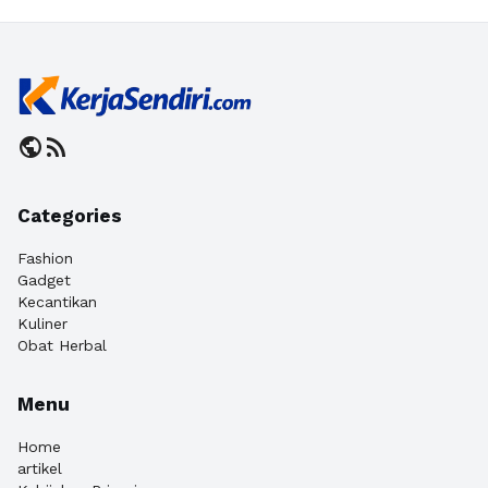
public
rss_feed
Categories
Fashion
Gadget
Kecantikan
Kuliner
Obat Herbal
Menu
Home
artikel