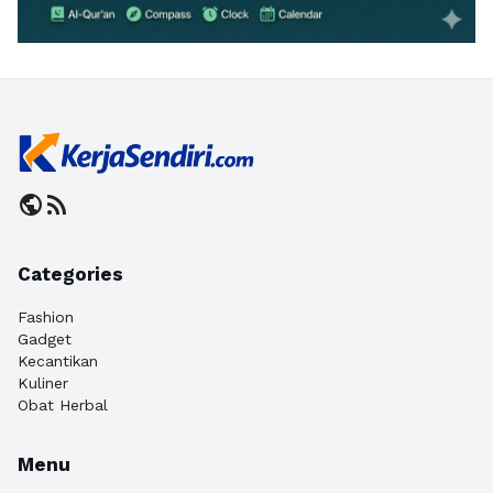
public
rss_feed
Categories
Fashion
Gadget
Kecantikan
Kuliner
Obat Herbal
Menu