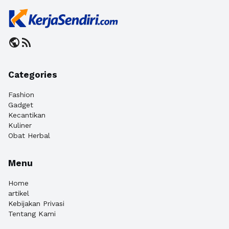
public
rss_feed
Categories
Fashion
Gadget
Kecantikan
Kuliner
Obat Herbal
Menu
Home
artikel
Kebijakan Privasi
Tentang Kami