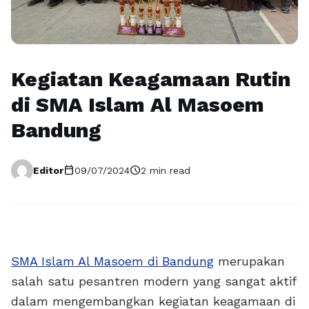
Kegiatan Keagamaan Rutin
di SMA Islam Al Masoem
Bandung
calendar_today
schedule
Editor
09/07/2024
2 min read
SMA Islam Al Masoem di Bandung
merupakan
salah satu pesantren modern yang sangat aktif
dalam mengembangkan kegiatan keagamaan di