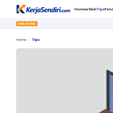
Home
artikel
Tips
Pend
BREAKING
Home
/
Tips