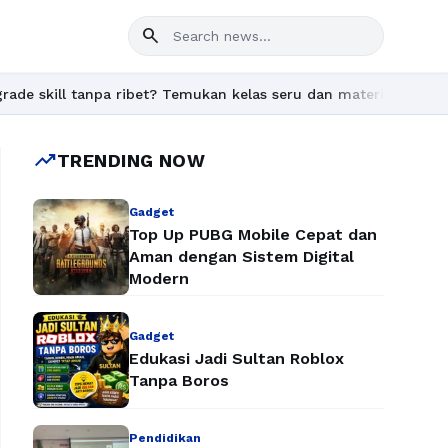
search
 tanpa ribet? Temukan kelas seru dan materi lengkap hanya di Yu
trending_up
TRENDING NOW
Gadget
Top Up PUBG Mobile Cepat dan
Aman dengan Sistem Digital
Modern
Gadget
Edukasi Jadi Sultan Roblox
Tanpa Boros
Pendidikan