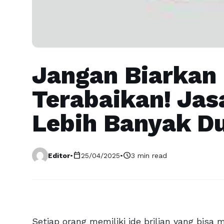
Jangan Biarkan 
Terabaikan! Jas
Lebih Banyak D
calendar_today
schedule
Editor
•
25/04/2025
•
3 min read
Setiap orang memiliki ide brilian yang bisa 