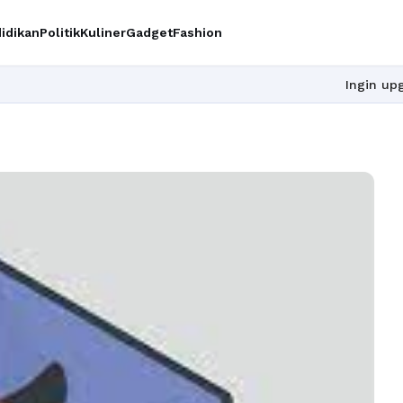
idikan
Politik
Kuliner
Gadget
Fashion
Ingin upgrade skill