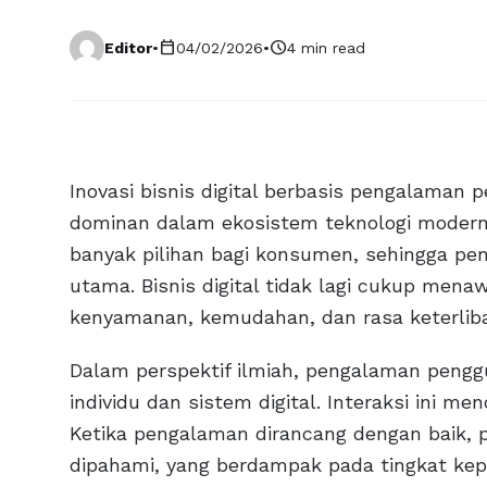
calendar_today
schedule
Editor
•
04/02/2026
•
4 min read
Inovasi bisnis digital berbasis pengalama
dominan dalam ekosistem teknologi modern
banyak pilihan bagi konsumen, sehingga p
utama. Bisnis digital tidak lagi cukup mena
kenyamanan, kemudahan, dan rasa keterlib
Dalam perspektif ilmiah, pengalaman penggu
individu dan sistem digital. Interaksi ini me
Ketika pengalaman dirancang dengan baik, 
dipahami, yang berdampak pada tingkat kepu