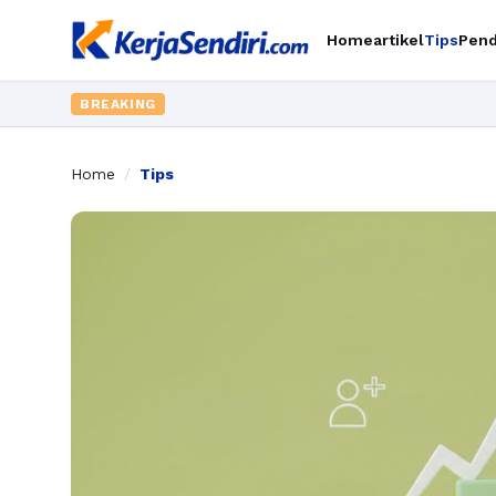
Home
artikel
Tips
Pend
BREAKING
Home
/
Tips