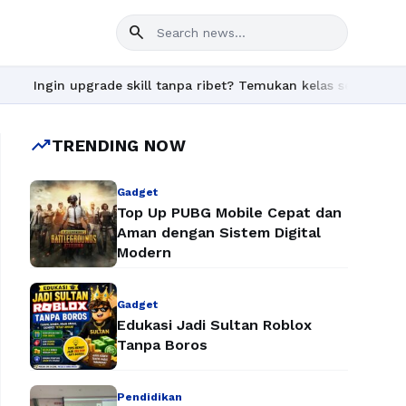
search
rade skill tanpa ribet? Temukan kelas seru dan materi lengkap h
trending_up
TRENDING NOW
Gadget
Top Up PUBG Mobile Cepat dan
Aman dengan Sistem Digital
Modern
Gadget
Edukasi Jadi Sultan Roblox
Tanpa Boros
Pendidikan