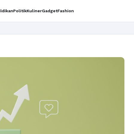
idikan
Politik
Kuliner
Gadget
Fashion
Ingin upg