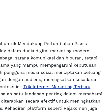
al untuk Mendukung Pertumbuhan Bisnis
ing dalam dunia digital marketing modern.
sebagai sarana komunikasi dan hiburan, tetapi
 utama yang mampu mempengaruhi keputusan
ah pengguna media sosial menciptakan peluang
gan dengan audiens, meningkatkan kesadaran
onteks ini,
Trik Internet Marketing Terbaru
 salah satu landasan penting dalam memahami
 diterapkan secara efektif untuk meningkatkan
. Kehadiran platform seperti Rajakomen juga