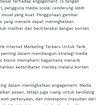
 besar terhadap engagement. Di tengah
ri, pengguna media sosial cenderung lebih
n visual yang kuat. Penggunaan gambar
ideo yang menarik dapat meningkatkan
uk melihat dan berinteraksi dengan konten
ik Internet Marketing Terbaru Untuk Tarik
 penting dalam membangun strategi media
ntu bisnis memahami bagaimana menarik
hankan keterlibatan mereka melalui konten
nting dalam meningkatkan engagement. Media
kan pesan, tetapi juga ruang untuk berdialog
awab pertanyaan, dan merespons masukan dari