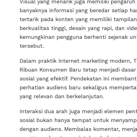
Visual yang menarik juga memiliki pengaruh
banyaknya informasi yang beredar setiap ha
tertarik pada konten yang memiliki tampila
berkualitas tinggi, desain yang rapi, dan v
kemungkinan pengguna berhenti sejenak unt
tersebut.
Dalam praktik internet marketing modern, Tr
Ribuan Konsumen Baru tetap menjadi dasar
sosial yang efektif. Pendekatan ini memba
perhatian audiens baru sekaligus memperta
yang relevan dan berkelanjutan.
Interaksi dua arah juga menjadi elemen pe
sosial bukan hanya tempat untuk menyampai
dengan audiens. Membalas komentar, menj