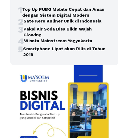
1
Top Up PUBG Mobile Cepat dan Aman
dengan Sistem Digital Modern
2
Sate Kere Kuliner Unik di Indonesia
3
Pakai Air Soda Bisa Bikin Wajah
Glowing
4
Wisata Mainstream Yogyakarta
5
Smartphone Lipat akan Rilis di Tahun
2019