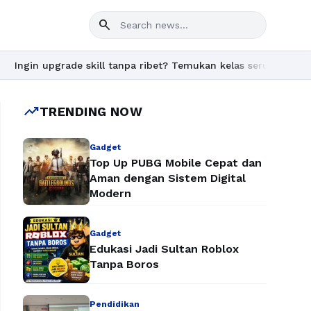
search
ade skill tanpa ribet? Temukan kelas seru dan materi lengkap ha
trending_up
TRENDING NOW
Gadget
Top Up PUBG Mobile Cepat dan
Aman dengan Sistem Digital
Modern
Gadget
Edukasi Jadi Sultan Roblox
Tanpa Boros
Pendidikan