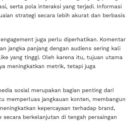
i, serta pola interaksi yang terjadi. Informasi
ian strategi secara lebih akurat dan berbasis
s engagement juga perlu diperhatikan. Komentar
gan jangka panjang dengan audiens sering kali
ike yang tinggi. Oleh karena itu, tujuan utama
a meningkatkan metrik, tetapi juga
dia sosial merupakan bagian penting dari
ntu memperluas jangkauan konten, membangun
meningkatkan kepercayaan terhadap brand,
 secara berkelanjutan di tengah persaingan