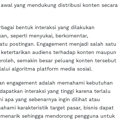
al yang mendukung distribusi konten secara
agai bentuk interaksi yang dilakukan
an, seperti menyukai, berkomentar,
tu postingan. Engagement menjadi salah satu
t ketertarikan audiens terhadap konten maupun
eroleh, semakin besar peluang konten tersebut
lui algoritma platform media sosial.
tkan engagement adalah memahami kebutuhan
apatkan interaksi yang tinggi karena terlalu
apa yang sebenarnya ingin dilihat atau
hami karakteristik target pasar, bisnis dapat
n menarik sehingga mendorong pengguna untuk