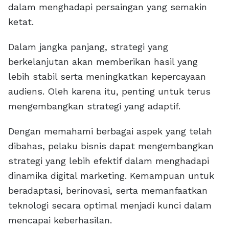
dalam menghadapi persaingan yang semakin
ketat.
Dalam jangka panjang, strategi yang
berkelanjutan akan memberikan hasil yang
lebih stabil serta meningkatkan kepercayaan
audiens. Oleh karena itu, penting untuk terus
mengembangkan strategi yang adaptif.
Dengan memahami berbagai aspek yang telah
dibahas, pelaku bisnis dapat mengembangkan
strategi yang lebih efektif dalam menghadapi
dinamika digital marketing. Kemampuan untuk
beradaptasi, berinovasi, serta memanfaatkan
teknologi secara optimal menjadi kunci dalam
mencapai keberhasilan.