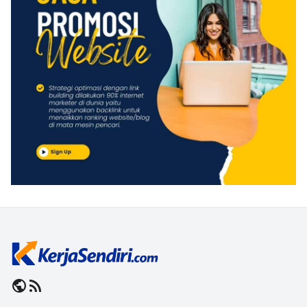
public
rss_feed