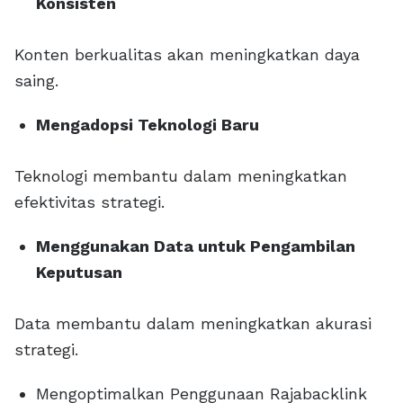
Konsisten
Konten berkualitas akan meningkatkan daya
saing.
Mengadopsi Teknologi Baru
Teknologi membantu dalam meningkatkan
efektivitas strategi.
Menggunakan Data untuk Pengambilan
Keputusan
Data membantu dalam meningkatkan akurasi
strategi.
Mengoptimalkan Penggunaan Rajabacklink