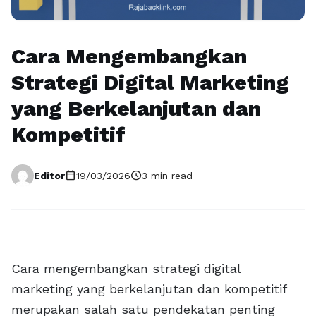
Cara Mengembangkan
Strategi Digital Marketing
yang Berkelanjutan dan
Kompetitif
calendar_today
schedule
Editor
19/03/2026
3 min read
Cara mengembangkan strategi digital
marketing yang berkelanjutan dan kompetitif
merupakan salah satu pendekatan penting