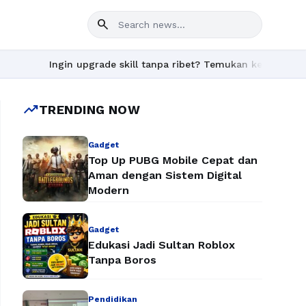
search
Ingin upgrade skill tanpa ribet? Temukan kelas seru dan materi l
trending_up
TRENDING NOW
Gadget
Top Up PUBG Mobile Cepat dan
Aman dengan Sistem Digital
Modern
Gadget
Edukasi Jadi Sultan Roblox
Tanpa Boros
Pendidikan