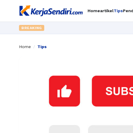
Home
artikel
Tips
Pend
BREAKING
Home
/
Tips