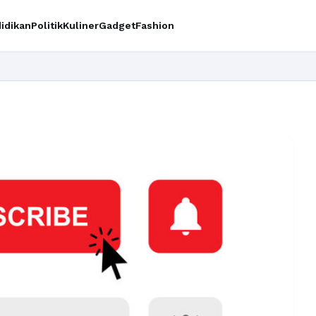
idikan
Politik
Kuliner
Gadget
Fashion