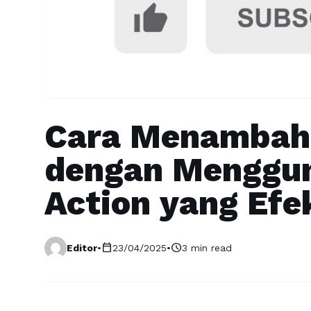
Cara Menambah 
dengan Menggun
Action yang Efe
calendar_today
schedule
Editor
•
23/04/2025
•
3 min read