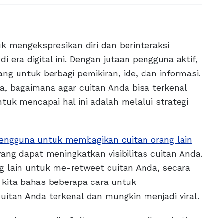
k mengekspresikan diri dan berinteraksi
i era digital ini. Dengan jutaan pengguna aktif,
ng untuk berbagi pemikiran, ide, dan informasi.
, bagaimana agar cuitan Anda bisa terkenal
tuk mencapai hal ini adalah melalui strategi
engguna untuk membagikan cuitan orang lain
yang dapat meningkatkan visibilitas cuitan Anda.
ng lain untuk me-retweet cuitan Anda, secara
 kita bahas beberapa cara untuk
tan Anda terkenal dan mungkin menjadi viral.