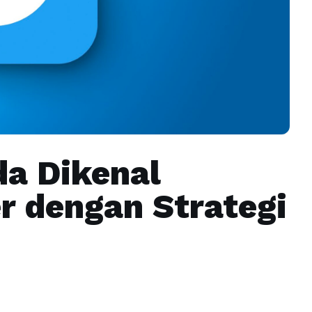
da Dikenal
r dengan Strategi