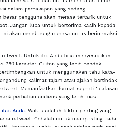
na lainnya. Cobalah untuk membalas cuitan
ipasi dalam percakapan yang sedang
n besar pengguna akan merasa tertarik untuk
et. Jangan lupa untuk berterima kasih kepada
 ini akan mendorong mereka untuk berinteraksi
-retweet. Untuk itu, Anda bisa menyesuaikan
as 280 karakter. Cuitan yang lebih pendek
u, pertimbangkan untuk menggunakan tahu kata-
mengandung kalimat tajam atau ajakan bertindak
-retweet. Memanfaatkan format seperti "5 alasan
narik perhatian audiens yang lebih luas.
uitan Anda.
Waktu adalah faktor penting yang
kena retweet. Cobalah untuk memposting pada
ktif. Umumnya, waktu puncak adalah pada pagi