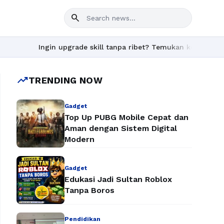
search
Ingin upgrade skill tanpa ribet? Temukan kelas seru dan materi
trending_up
TRENDING NOW
Gadget
Top Up PUBG Mobile Cepat dan
Aman dengan Sistem Digital
Modern
Gadget
Edukasi Jadi Sultan Roblox
Tanpa Boros
Pendidikan