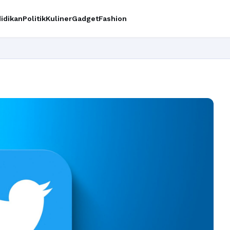
idikan
Politik
Kuliner
Gadget
Fashion