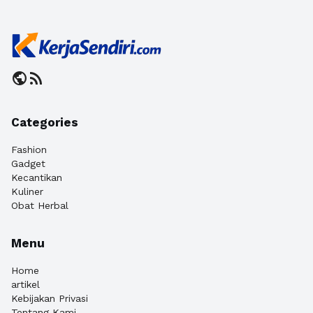
public
rss_feed
Categories
Fashion
Gadget
Kecantikan
Kuliner
Obat Herbal
Menu
Home
artikel
Kebijakan Privasi
Tentang Kami