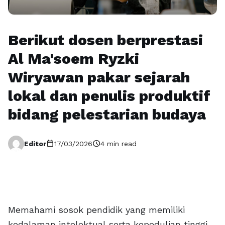
Berikut dosen berprestasi
Al Ma'soem Ryzki
Wiryawan pakar sejarah
lokal dan penulis produktif
bidang pelestarian budaya
calendar_today
schedule
Editor
17/03/2026
4 min read
Memahami sosok pendidik yang memiliki
kedalaman intelektual serta kepedulian tinggi