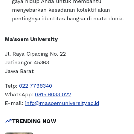
gaya hidup Anda untuk membantu
menyebarkan kesadaran kolektif akan
pentingnya identitas bangsa di mata dunia.
Ma'soem University
Jl. Raya Cipacing No. 22
Jatinangor 45363
Jawa Barat
Telp:
022 7798340
WhatsApp:
0815 6033 022
E-mail:
info@masoemuniversity.ac.id
trending_up
TRENDING NOW