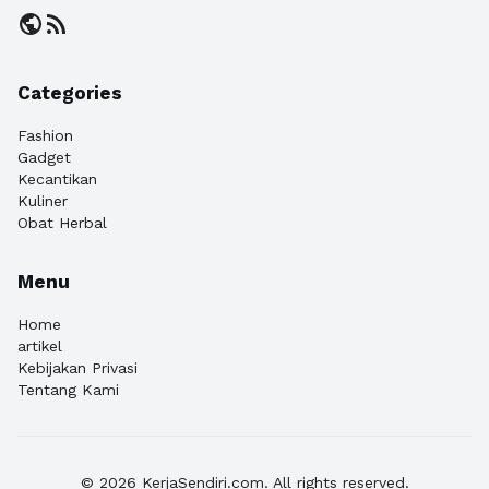
public
rss_feed
Categories
Fashion
Gadget
Kecantikan
Kuliner
Obat Herbal
Menu
Home
artikel
Kebijakan Privasi
Tentang Kami
© 2026 KerjaSendiri.com. All rights reserved.