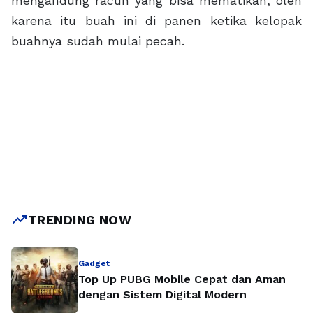
mengandung racun yang bisa mematikan, oleh
karena itu buah ini di panen ketika kelopak
buahnya sudah mulai pecah.
trending_up
TRENDING NOW
Gadget
Top Up PUBG Mobile Cepat dan Aman
dengan Sistem Digital Modern