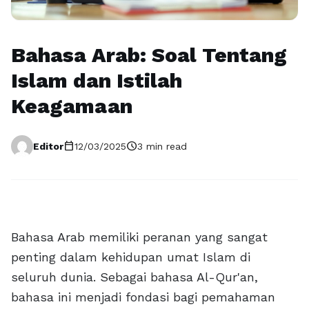
Bahasa Arab: Soal Tentang
Islam dan Istilah
Keagamaan
calendar_today
schedule
Editor
12/03/2025
3 min read
Bahasa Arab memiliki peranan yang sangat
penting dalam kehidupan umat Islam di
seluruh dunia. Sebagai bahasa Al-Qur'an,
bahasa ini menjadi fondasi bagi pemahaman