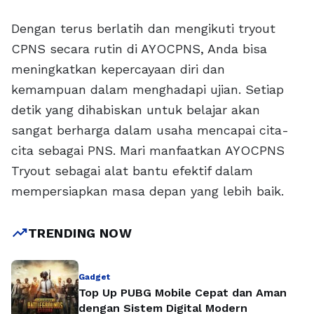
Dengan terus berlatih dan mengikuti tryout
CPNS secara rutin di AYOCPNS, Anda bisa
meningkatkan kepercayaan diri dan
kemampuan dalam menghadapi ujian. Setiap
detik yang dihabiskan untuk belajar akan
sangat berharga dalam usaha mencapai cita-
cita sebagai PNS. Mari manfaatkan AYOCPNS
Tryout sebagai alat bantu efektif dalam
mempersiapkan masa depan yang lebih baik.
trending_up
TRENDING NOW
Gadget
Top Up PUBG Mobile Cepat dan Aman
dengan Sistem Digital Modern