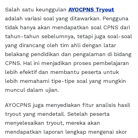
Salah satu keunggulan
AYOCPNS Tryout
adalah variasi soal yang ditawarkan. Pengguna
tidak hanya akan mendapatkan soal CPNS dari
tahun-tahun sebelumnya, tetapi juga soal-soal
yang dirancang oleh tim ahli dengan latar
belakang pendidikan dan pengalaman di bidang
CPNS. Hal ini menjadikan proses pembelajaran
lebih efektif dan membantu peserta untuk
lebih memahami tipe-tipe soal yang mungkin
muncul dalam ujian.
AYOCPNS juga menyediakan fitur analisis hasil
tryout yang mendetail. Setelah peserta
menyelesaikan tryout, mereka akan
mendapatkan laporan lengkap mengenai skor