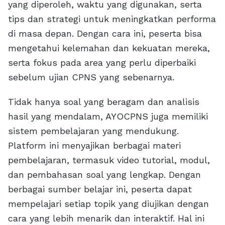
yang diperoleh, waktu yang digunakan, serta
tips dan strategi untuk meningkatkan performa
di masa depan. Dengan cara ini, peserta bisa
mengetahui kelemahan dan kekuatan mereka,
serta fokus pada area yang perlu diperbaiki
sebelum ujian CPNS yang sebenarnya.
Tidak hanya soal yang beragam dan analisis
hasil yang mendalam, AYOCPNS juga memiliki
sistem pembelajaran yang mendukung.
Platform ini menyajikan berbagai materi
pembelajaran, termasuk video tutorial, modul,
dan pembahasan soal yang lengkap. Dengan
berbagai sumber belajar ini, peserta dapat
mempelajari setiap topik yang diujikan dengan
cara yang lebih menarik dan interaktif. Hal ini