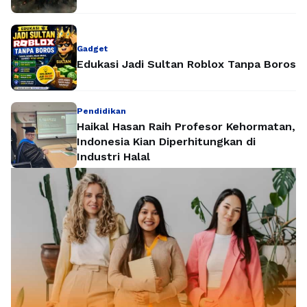
Gadget
Edukasi Jadi Sultan Roblox Tanpa Boros
Pendidikan
Haikal Hasan Raih Profesor Kehormatan,
Indonesia Kian Diperhitungkan di
Industri Halal