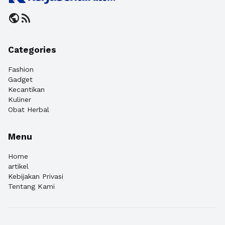
public
rss_feed
Categories
Fashion
Gadget
Kecantikan
Kuliner
Obat Herbal
Menu
Home
artikel
Kebijakan Privasi
Tentang Kami