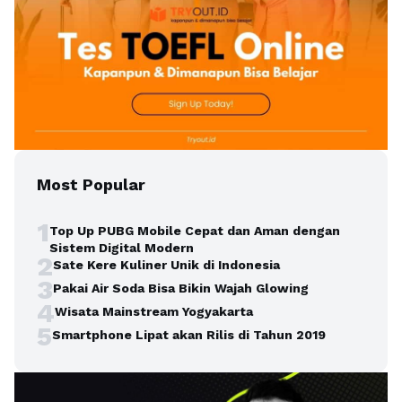
Most Popular
1
Top Up PUBG Mobile Cepat dan Aman dengan
Sistem Digital Modern
2
Sate Kere Kuliner Unik di Indonesia
3
Pakai Air Soda Bisa Bikin Wajah Glowing
4
Wisata Mainstream Yogyakarta
5
Smartphone Lipat akan Rilis di Tahun 2019