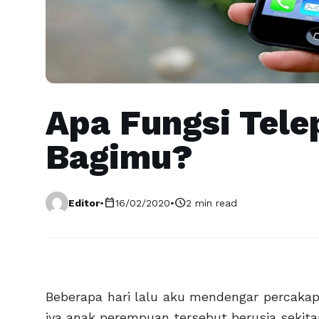
Apa Fungsi Tele
Bagimu?
calendar_today
schedule
Editor
•
16/02/2020
•
2 min read
Beberapa hari lalu aku mendengar percaka
iya anak perempuan tersebut berusia sekitar