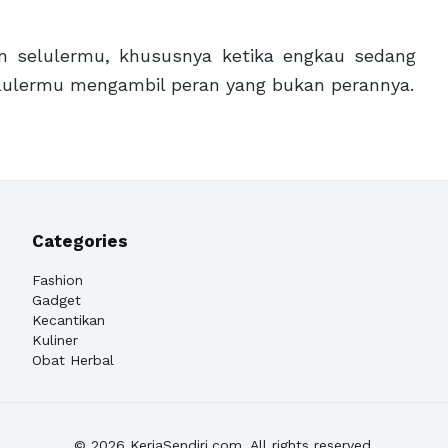
n selulermu, khususnya ketika engkau sedang
elulermu mengambil peran yang bukan perannya.
Categories
Fashion
Gadget
Kecantikan
Kuliner
Obat Herbal
© 2026 KerjaSendiri.com. All rights reserved.