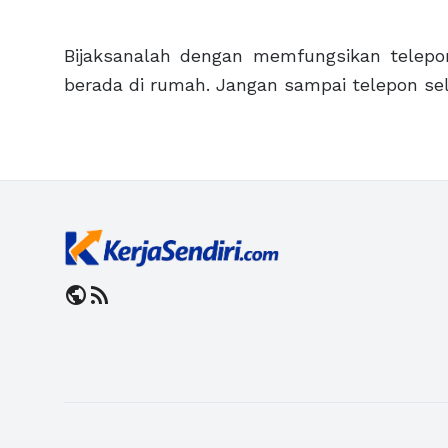
Bijaksanalah dengan memfungsikan telepo
berada di rumah. Jangan sampai telepon s
public
rss_feed