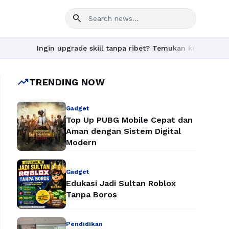
search
Ingin upgrade skill tanpa ribet? Temukan kelas seru dan materi 
trending_up
TRENDING NOW
Gadget
Top Up PUBG Mobile Cepat dan
Aman dengan Sistem Digital
Modern
Gadget
Edukasi Jadi Sultan Roblox
Tanpa Boros
Pendidikan