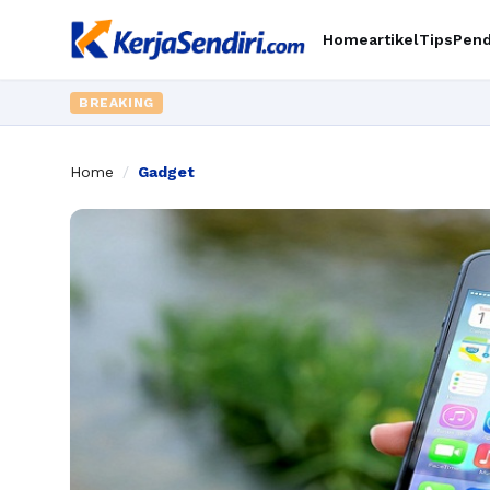
Home
artikel
Tips
Pend
BREAKING
Home
/
Gadget