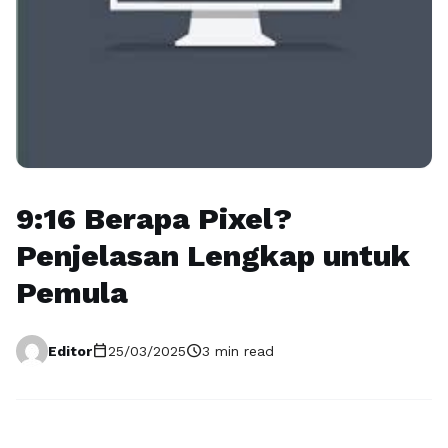
9:16 Berapa Pixel?
Penjelasan Lengkap untuk
Pemula
calendar_today
schedule
Editor
25/03/2025
3 min read