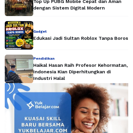
Top Up PUBG Mobile Cepat dan Aman
dengan Sistem Digital Modern
Gadget
Edukasi Jadi Sultan Roblox Tanpa Boros
Pendidikan
Haikal Hasan Raih Profesor Kehormatan,
Indonesia Kian Diperhitungkan di
Industri Halal