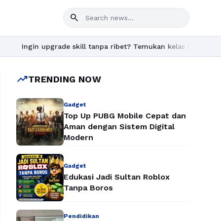
search
Ingin upgrade skill tanpa ribet? Temukan kelas seru dan materi 
trending_up
TRENDING NOW
Gadget
Top Up PUBG Mobile Cepat dan
Aman dengan Sistem Digital
Modern
Gadget
Edukasi Jadi Sultan Roblox
Tanpa Boros
Pendidikan