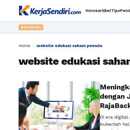
Home
artikel
Tips
Pend
BREAKING
Home
/
website edukasi saham pemula
website edukasi sah
Meningka
dengan J
RajaBac
Di era digita
bukanlah hal