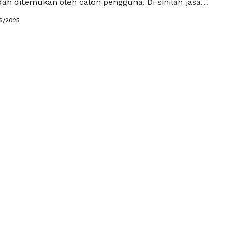
ah ditemukan oleh calon pengguna. Di sinilah jasa
 RajaBacklink.com berperan penting. Dengan berbagai
6/2025
 ditawarkan, RajaBacklink.com dapat membantu
memperkenalkan website edukasi saham pemula
khalayak yang lebih luas, sekaligus …
Baca
a