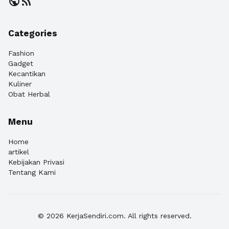
public
rss_feed
Categories
Fashion
Gadget
Kecantikan
Kuliner
Obat Herbal
Menu
Home
artikel
Kebijakan Privasi
Tentang Kami
© 2026 KerjaSendiri.com. All rights reserved.