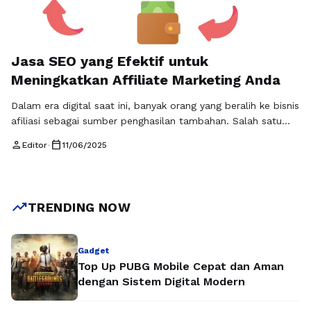
Jasa SEO yang Efektif untuk
Meningkatkan Affiliate Marketing Anda
Dalam era digital saat ini, banyak orang yang beralih ke bisnis
afiliasi sebagai sumber penghasilan tambahan. Salah satu
kuncinya adalah dengan melakukan promosi website bisnis
person
calendar_today
Editor
•
11/06/2025
affiliasi MLM secara efisien. Di sinilah jasa SEO berperan
penting. Dengan menerapkan strategi SEO yang tepat, Anda
dapat meningkatkan visibilitas website bisnis affiliasi MLM
Anda di mesin pencari seperti Google. …
Baca Selengkapnya
trending_up
TRENDING NOW
Gadget
Top Up PUBG Mobile Cepat dan Aman
dengan Sistem Digital Modern