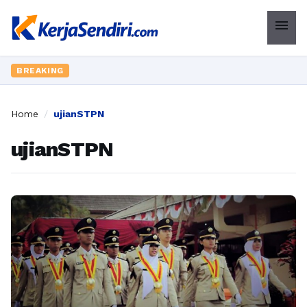
menu
BREAKING
Home
/
ujianSTPN
ujianSTPN