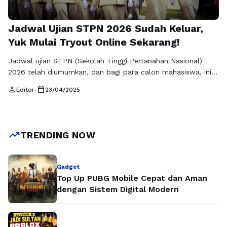
Jadwal Ujian STPN 2026 Sudah Keluar,
Yuk Mulai Tryout Online Sekarang!
Jadwal ujian STPN (Sekolah Tinggi Pertanahan Nasional)
2026 telah diumumkan, dan bagi para calon mahasiswa, ini
adalah saat yang tepat untuk mulai mempersiapkan diri.
person
calendar_today
Editor
•
23/04/2025
Pendaftaran STPN 2026 akan dibuka dalam waktu dekat,
dan persiapan matang adalah kunci untuk meraih impian
menjadi bagian dari institusi bergengsi ini. Salah satu cara
efektif untuk mempersiapkan diri adalah dengan …
Baca
trending_up
TRENDING NOW
Selengkapnya
Gadget
Top Up PUBG Mobile Cepat dan Aman
dengan Sistem Digital Modern