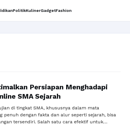
idikan
Politik
Kuliner
Gadget
Fashion
Ing
imalkan Persiapan Menghadapi
nline SMA Sejarah
jian di tingkat SMA, khususnya dalam mata
g penuh dengan fakta dan alur seperti sejarah, bisa
ngan tersendiri. Salah satu cara efektif untuk
pemahaman dan keterampilan siswa adalah melalui