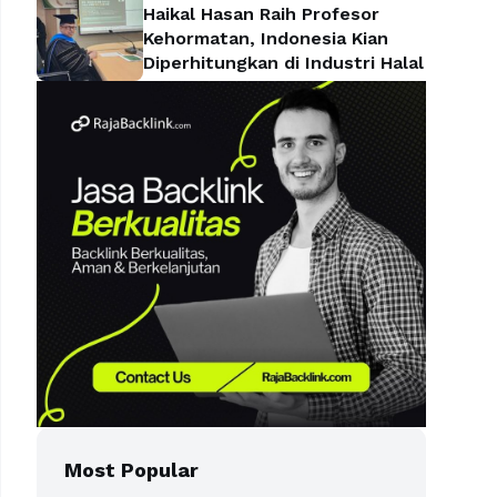
Haikal Hasan Raih Profesor
Kehormatan, Indonesia Kian
Diperhitungkan di Industri Halal
Most Popular