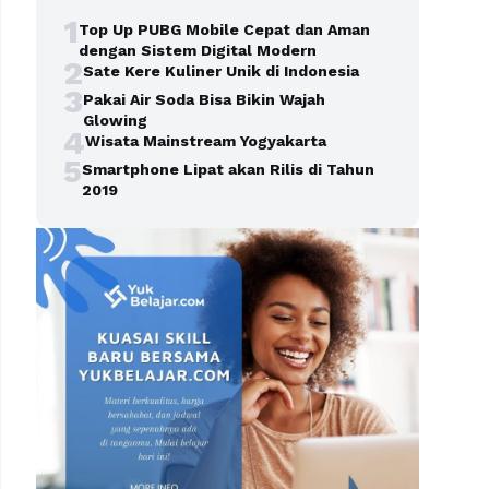
1
Top Up PUBG Mobile Cepat dan Aman
dengan Sistem Digital Modern
2
Sate Kere Kuliner Unik di Indonesia
3
Pakai Air Soda Bisa Bikin Wajah
Glowing
4
Wisata Mainstream Yogyakarta
5
Smartphone Lipat akan Rilis di Tahun
2019