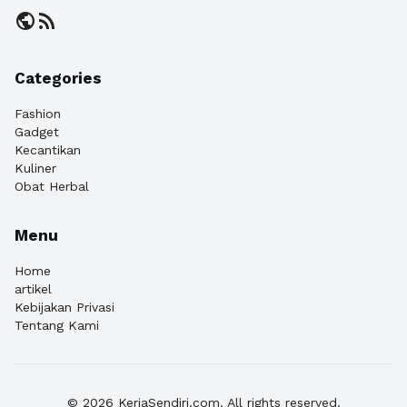
public
rss_feed
Categories
Fashion
Gadget
Kecantikan
Kuliner
Obat Herbal
Menu
Home
artikel
Kebijakan Privasi
Tentang Kami
© 2026 KerjaSendiri.com. All rights reserved.