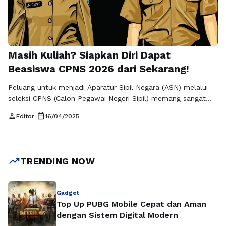
Masih Kuliah? Siapkan Diri Dapat
Beasiswa CPNS 2026 dari Sekarang!
Peluang untuk menjadi Aparatur Sipil Negara (ASN) melalui
seleksi CPNS (Calon Pegawai Negeri Sipil) memang sangat
menarik, terutama bagi para mahasiswa yang saat ini sedang
person
calendar_today
Editor
•
16/04/2025
menempuh pendidikan. Tahun 2026 akan menjadi tahun yang
penuh harapan bagi para pencari kerja, termasuk dalam
jajaran ASN muda. Salah satu cara untuk mempersiapkan diri
dalam menghadapi seleksi ini adalah …
Baca Selengkapnya
trending_up
TRENDING NOW
Gadget
Top Up PUBG Mobile Cepat dan Aman
dengan Sistem Digital Modern