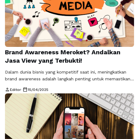
Brand Awareness Meroket? Andalkan
Jasa View yang Terbukti!
Dalam dunia bisnis yang kompetitif saat ini, meningkatkan
brand awareness adalah langkah penting untuk memastikan
keberhasilan sebuah merek. Dengan tingkat persaingan yang
person
calendar_today
Editor
•
15/04/2025
semakin ketat, bisnis perlu menerapkan strategi yang inovatif
dan efektif untuk membedakan diri dari para pesaing. Salah
satu solusi yang kian populer adalah menggunakan jasa view.
Maka, bagaimana jasa view dapat membantu meningkatkan
…
Baca Selengkapnya