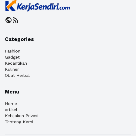
public
rss_feed
Categories
Fashion
Gadget
Kecantikan
Kuliner
Obat Herbal
Menu
Home
artikel
Kebijakan Privasi
Tentang Kami