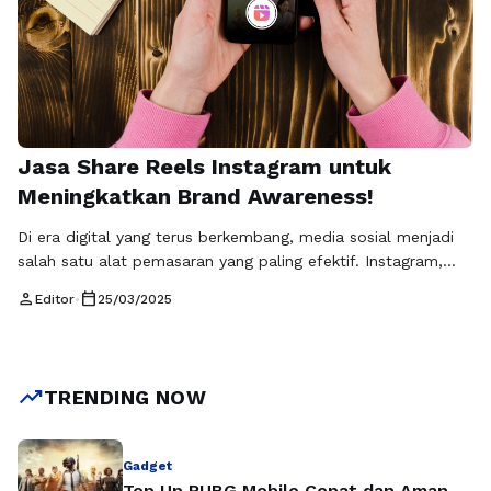
Jasa Share Reels Instagram untuk
Meningkatkan Brand Awareness!
Di era digital yang terus berkembang, media sosial menjadi
salah satu alat pemasaran yang paling efektif. Instagram,
sebagai salah satu platform media sosial terpopuler,
person
calendar_today
Editor
•
25/03/2025
menawarkan berbagai fitur untuk membantu bisnis
meningkatkan visibilitas dan engagement mereka. Salah satu
fitur yang kini semakin digemari adalah Reels. Dengan
berbagai potensi yang dimiliki oleh Reels, banyak pelaku
trending_up
TRENDING NOW
usaha yang …
Baca Selengkapnya
Gadget
Top Up PUBG Mobile Cepat dan Aman