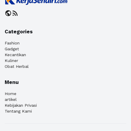
public
rss_feed
Categories
Fashion
Gadget
Kecantikan
Kuliner
Obat Herbal
Menu
Home
artikel
Kebijakan Privasi
Tentang Kami