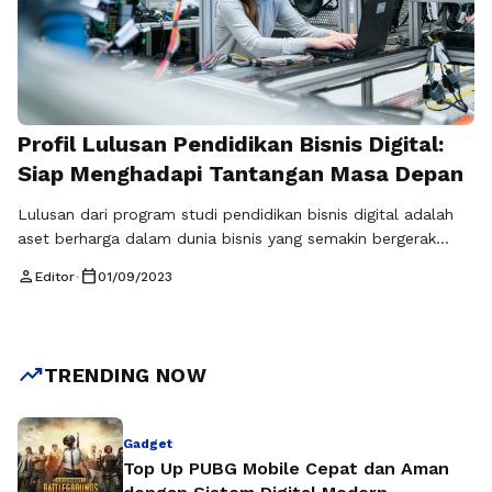
Profil Lulusan Pendidikan Bisnis Digital:
Siap Menghadapi Tantangan Masa Depan
Lulusan dari program studi pendidikan bisnis digital adalah
aset berharga dalam dunia bisnis yang semakin bergerak
menuju era digital yang dominan. Mereka tidak hanya
person
calendar_today
Editor
•
01/09/2023
dilengkapi dengan pengetahuan tentang teknologi digital,
tetapi juga dengan keterampilan strategis dan analitis yang
kuat. Profil lulusan pendidikan bisnis digital yang siap
menghadapi tantangan masa depan mencerminkan
trending_up
TRENDING NOW
kombinasi antara keahlian teknis …
Baca Selengkapnya
Gadget
Top Up PUBG Mobile Cepat dan Aman