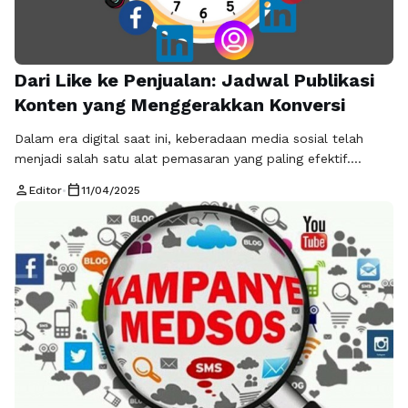
Dari Like ke Penjualan: Jadwal Publikasi
Konten yang Menggerakkan Konversi
Dalam era digital saat ini, keberadaan media sosial telah
menjadi salah satu alat pemasaran yang paling efektif.
Namun, bagaimana cara memastikan bahwa interaksi yang
person
calendar_today
Editor
•
11/04/2025
kita dapatkan, seperti "like" dan "komen", dapat berujung
pada konversi penjualan? Jawabannya terletak pada strategi
konten dan jadwal publikasi yang tepat. Dengan jadwal yang
efektif, kita dapat memaksimalkan peluang untuk mengubah
…
Baca Selengkapnya