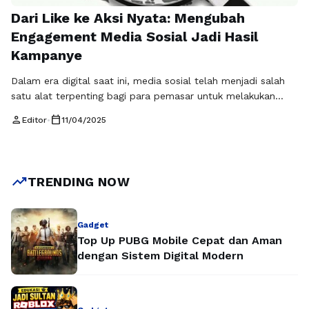
Dari Like ke Aksi Nyata: Mengubah
Engagement Media Sosial Jadi Hasil
Kampanye
Dalam era digital saat ini, media sosial telah menjadi salah
satu alat terpenting bagi para pemasar untuk melakukan
kampanye. Namun, menjadikan engagement menjadi konversi
person
calendar_today
Editor
•
11/04/2025
aksi yang nyata adalah tantangan yang harus dihadapi.
Banyak merek mendapatkan ribuan "like" pada postingan
mereka, tetapi bagaimana cara mengubah interaksi tersebut
menjadi hasil kampanye yang signifikan? Dalam artikel ini,
trending_up
TRENDING NOW
kita …
Baca Selengkapnya
Gadget
Top Up PUBG Mobile Cepat dan Aman
dengan Sistem Digital Modern