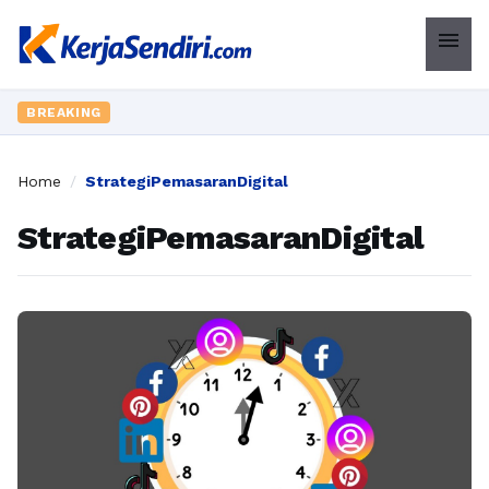
menu
BREAKING
Home
/
StrategiPemasaranDigital
StrategiPemasaranDigital