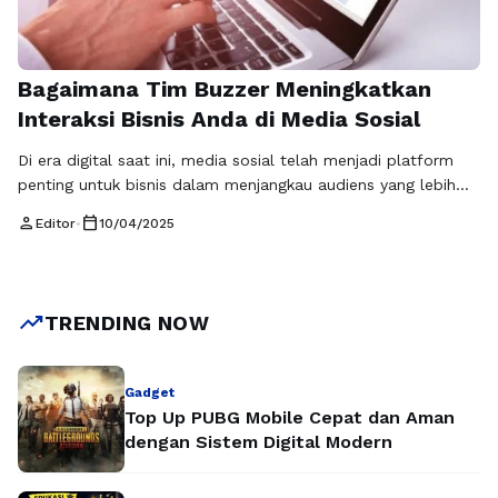
Bagaimana Tim Buzzer Meningkatkan
Interaksi Bisnis Anda di Media Sosial
Di era digital saat ini, media sosial telah menjadi platform
penting untuk bisnis dalam menjangkau audiens yang lebih
luas. Di sinilah peran jasa buzzer menjadi sangat krusial. Jasa
person
calendar_today
Editor
•
10/04/2025
buzzer adalah layanan yang menawarkan dukungan dalam
mempercepat pesan dan konten bisnis Anda ke khalayak
yang lebih besar melalui praktik pemasaran digital. Tim
buzzer yang terampil dapat …
Baca Selengkapnya
trending_up
TRENDING NOW
Gadget
Top Up PUBG Mobile Cepat dan Aman
dengan Sistem Digital Modern