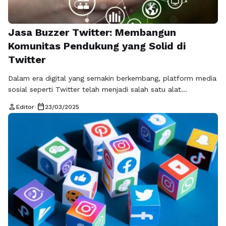
Jasa Buzzer Twitter: Membangun
Komunitas Pendukung yang Solid di
Twitter
Dalam era digital yang semakin berkembang, platform media
sosial seperti Twitter telah menjadi salah satu alat
pemasaran yang sangat efektif. Banyak brand, influencer,
person
calendar_today
Editor
•
23/03/2025
dan individu yang berupaya memanfaatkan potensi Twitter
untuk menjangkau audiens yang lebih luas dan membangun
komunitas yang solid. Salah satu cara untuk mencapai tujuan
ini adalah melalui Jasa Buzzer. Layanan ini menawarkan …
Baca Selengkapnya