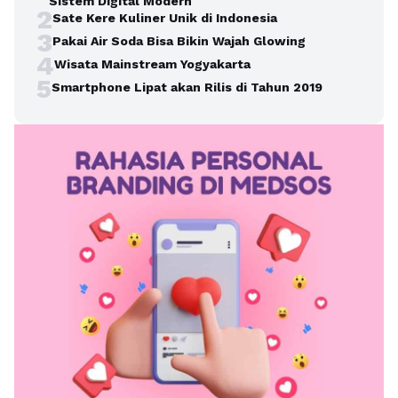
Sistem Digital Modern
2
Sate Kere Kuliner Unik di Indonesia
3
Pakai Air Soda Bisa Bikin Wajah Glowing
4
Wisata Mainstream Yogyakarta
5
Smartphone Lipat akan Rilis di Tahun 2019