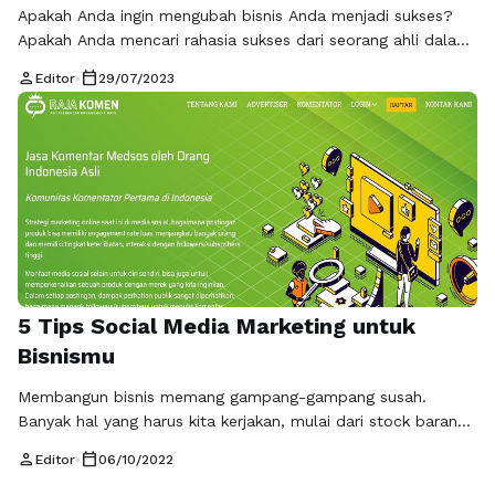
Apakah Anda ingin mengubah bisnis Anda menjadi sukses?
Apakah Anda mencari rahasia sukses dari seorang ahli dalam
bidang pemasaran internet? Jika ya, maka Anda berada di
person
calendar_today
Editor
•
29/07/2023
tempat yang tepat! Dalam artikel ini, kami akan membahas
tujuh rahasia sukses yang dimiliki oleh Tonton Taufik
Rachman, seorang pakar internet marketing yang telah
membantu banyak bisnis untuk mencapai …
Baca
Selengkapnya
5 Tips Social Media Marketing untuk
Bisnismu
Membangun bisnis memang gampang-gampang susah.
Banyak hal yang harus kita kerjakan, mulai dari stock barang,
marketing, strategi harga, sampai after sales dll. Nah, artikel
person
calendar_today
Editor
•
06/10/2022
kali ini akan memfokuskan pada pembahasan penggunaan
social media marketing untuk membantu bisnis Anda. Yuk