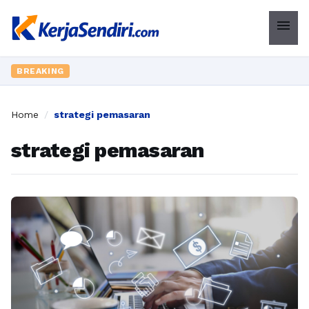
menu
BREAKING
Home
/
strategi pemasaran
strategi pemasaran