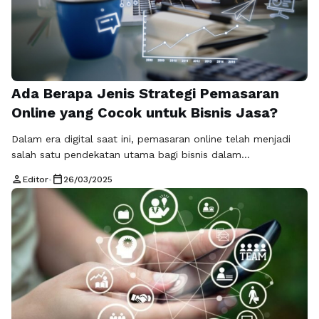
Ada Berapa Jenis Strategi Pemasaran
Online yang Cocok untuk Bisnis Jasa?
Dalam era digital saat ini, pemasaran online telah menjadi
salah satu pendekatan utama bagi bisnis dalam
mempromosikan produk atau jasa mereka. Terutama bagi
person
calendar_today
Editor
•
26/03/2025
bisnis jasa, strategi pemasaran yang tepat menjadi kunci
untuk menarik pelanggan. Artikel ini akan membahas
beberapa jenis strategi pemasaran online yang cocok untuk
bisnis jasa dan bagaimana masing-masing dapat
dimanfaatkan secara efektif. …
Baca Selengkapnya