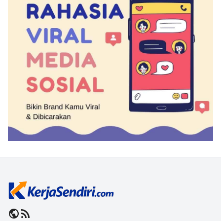
public
rss_feed