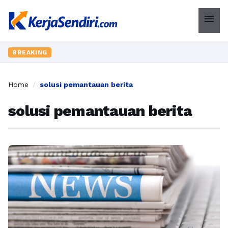
menu
BREAKING
Home
/
solusi pemantauan berita
solusi pemantauan berita