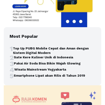
Most Popular
1
Top Up PUBG Mobile Cepat dan Aman dengan
Sistem Digital Modern
2
Sate Kere Kuliner Unik di Indonesia
3
Pakai Air Soda Bisa Bikin Wajah Glowing
4
Wisata Mainstream Yogyakarta
5
Smartphone Lipat akan Rilis di Tahun 2019