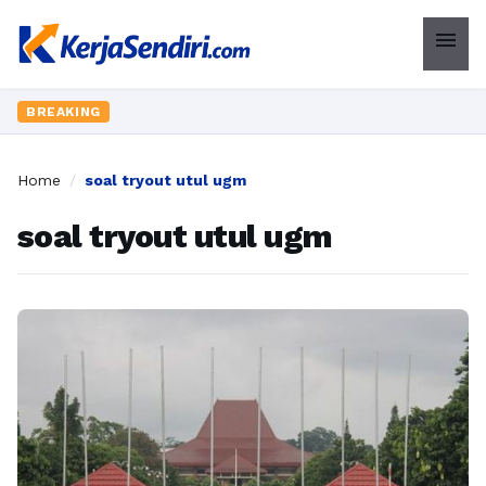
menu
BREAKING
Home
/
soal tryout utul ugm
soal tryout utul ugm