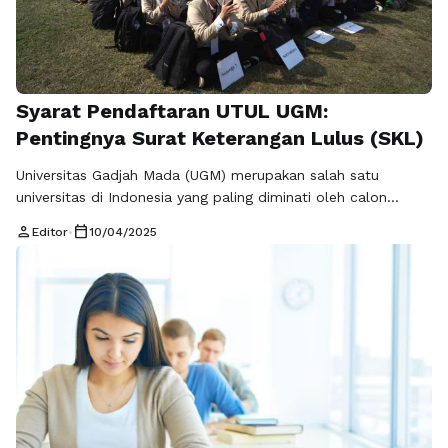
Syarat Pendaftaran UTUL UGM:
Pentingnya Surat Keterangan Lulus (SKL)
Universitas Gadjah Mada (UGM) merupakan salah satu
universitas di Indonesia yang paling diminati oleh calon
mahasiswa. Setiap tahun, banyak pelajar yang antusias
person
calendar_today
Editor
•
10/04/2025
mengikuti Ujian Tulis Universitas Gadjah Mada (UTUL UGM)
sebagai salah satu cara untuk memperoleh tempat di
perguruan tinggi yang prestisius ini. Namun, sebelum
mengikuti ujian, ada syarat pendaftaran UTUL UGM yang
perlu dipahami, …
Baca Selengkapnya