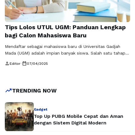
Tips Lolos UTUL UGM: Panduan Lengkap
bagi Calon Mahasiswa Baru
Mendaftar sebagai mahasiswa baru di Universitas Gadjah
Mada (UGM) adalah impian banyak siswa. Salah satu tahap
penting untuk menggapai impian tersebut adalah Ujian Tulis
person
calendar_today
Editor
•
07/04/2025
Universitas Gadjah Mada (UTUL UGM). UTUL UGM merupakan
salah satu jalur seleksi yang digunakan untuk menilai
kemampuan akademik calon mahasiswa. Dalam artikel ini,
kami akan memberikan tips lolos UTUL UGM yang …
Baca
trending_up
TRENDING NOW
Selengkapnya
Gadget
Top Up PUBG Mobile Cepat dan Aman
dengan Sistem Digital Modern