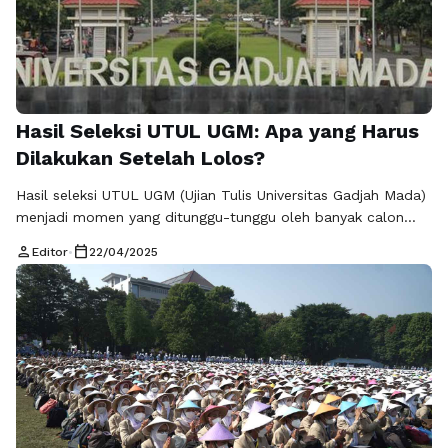
Hasil Seleksi UTUL UGM: Apa yang Harus
Dilakukan Setelah Lolos?
Hasil seleksi UTUL UGM (Ujian Tulis Universitas Gadjah Mada)
menjadi momen yang ditunggu-tunggu oleh banyak calon
mahasiswa. Ketika pengumuman hasil seleksi UTUL UGM
person
calendar_today
Editor
•
22/04/2025
telah keluar dan Anda termasuk dalam daftar yang lolos,
langkah selanjutnya yang harus diambil sangat penting.
Proses penerimaan mahasiswa baru di UGM tidak hanya
berhenti di sini, tetapi masih ada beberapa langkah …
Baca
Selengkapnya