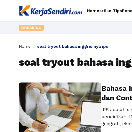
Home
artikel
Tips
Pend
BREAKING
Home
/
soal tryout bahasa inggris nya ips
soal tryout bahasa ing
Bahasa I
dan Con
IPS adalah s
pendidikan, I
geografi, eko
interaksi ma