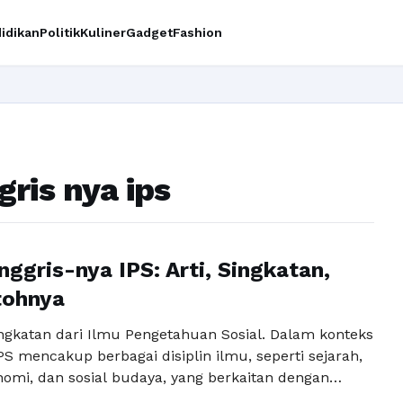
idikan
Politik
Kuliner
Gadget
Fashion
gris nya ips
nggris-nya IPS: Arti, Singkatan,
tohnya
ingkatan dari Ilmu Pengetahuan Sosial. Dalam konteks
PS mencakup berbagai disiplin ilmu, seperti sejarah,
nomi, dan sosial budaya, yang berkaitan dengan
nusia dan lingkungan sosial. Namun, apa bahasa