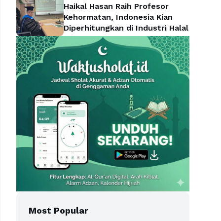
Haikal Hasan Raih Profesor
Kehormatan, Indonesia Kian
Diperhitungkan di Industri Halal
Most Popular