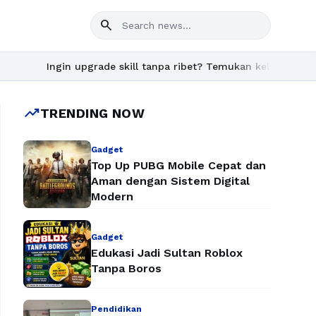
search
Ingin upgrade skill tanpa ribet? Temukan kelas seru dan mate
trending_up
TRENDING NOW
Gadget
Top Up PUBG Mobile Cepat dan
Aman dengan Sistem Digital
Modern
Gadget
Edukasi Jadi Sultan Roblox
Tanpa Boros
Pendidikan