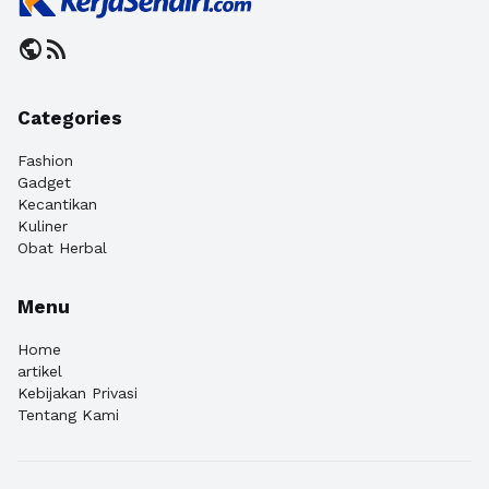
public
rss_feed
Categories
Fashion
Gadget
Kecantikan
Kuliner
Obat Herbal
Menu
Home
artikel
Kebijakan Privasi
Tentang Kami