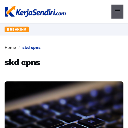
menu
BREAKING
Home
/
skd cpns
skd cpns