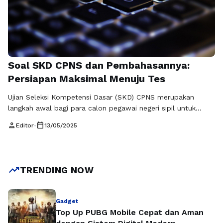
Soal SKD CPNS dan Pembahasannya:
Persiapan Maksimal Menuju Tes
Ujian Seleksi Kompetensi Dasar (SKD) CPNS merupakan
langkah awal bagi para calon pegawai negeri sipil untuk
mendapatkan posisi di instansi pemerintah. SKD CPNS
person
calendar_today
Editor
•
13/05/2025
meliputi tiga kategori utama: Tes Wawasan Kebangsaan
(TWK), Tes Intelegensia Umum (TIU), dan Tes Karakteristik
Pribadi (TKP). Setiap kategori memiliki karakteristik dan
tingkat kesulitan yang berbeda, sehingga pemahaman yang
trending_up
TRENDING NOW
mendalam mengenai soal …
Baca Selengkapnya
Gadget
Top Up PUBG Mobile Cepat dan Aman