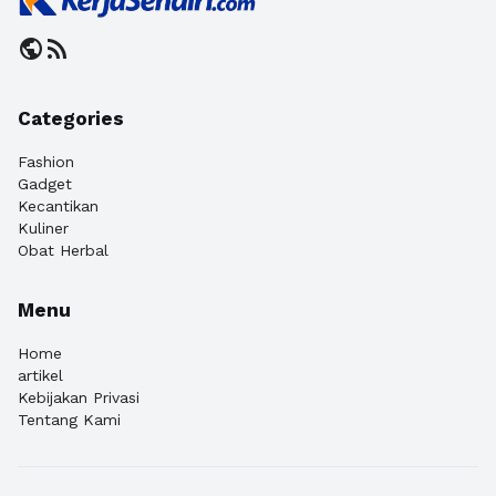
public
rss_feed
Categories
Fashion
Gadget
Kecantikan
Kuliner
Obat Herbal
Menu
Home
artikel
Kebijakan Privasi
Tentang Kami