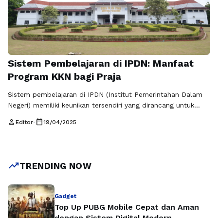
Sistem Pembelajaran di IPDN: Manfaat
Program KKN bagi Praja
Sistem pembelajaran di IPDN (Institut Pemerintahan Dalam
Negeri) memiliki keunikan tersendiri yang dirancang untuk
menghasilkan pemimpin masa depan yang handal. Dalam
person
calendar_today
Editor
•
19/04/2025
proses pembelajaran di IPDN, teori dan praktik diajarkan
secara seimbang. Salah satu komponen yang integral dalam
sistem pembelajaran ini adalah program Kuliah Kerja Nyata
(KKN), yang memberikan manfaat besar bagi para praja.
trending_up
TRENDING NOW
Program KKN …
Baca Selengkapnya
Gadget
Top Up PUBG Mobile Cepat dan Aman
dengan Sistem Digital Modern