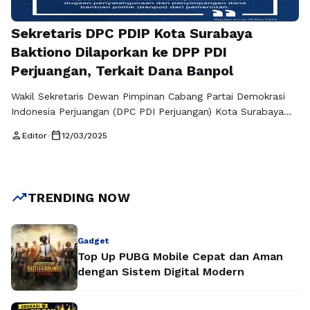
Sekretaris DPC PDIP Kota Surabaya
Baktiono Dilaporkan ke DPP PDI
Perjuangan, Terkait Dana Banpol
Wakil Sekretaris Dewan Pimpinan Cabang Partai Demokrasi
Indonesia Perjuangan (DPC PDI Perjuangan) Kota Surabaya
Achmad Hidayat melaporkan Sekretaris DPC PDI Perjuangan
person
calendar_today
Editor
•
12/03/2025
Baktiono kepada DPP PDIP di Jakarta. Laporan ini terkait
dugaan penyelahgunaan dan penyimpangan dana bantuan
politik (Banpol) dari pemerintah. Surat laporan ke DPP PDI
Perjuangan ini sudah lama dikirim dengan surat yang
trending_up
TRENDING NOW
ditandatangani Achmad …
Baca Selengkapnya
Gadget
Top Up PUBG Mobile Cepat dan Aman
dengan Sistem Digital Modern