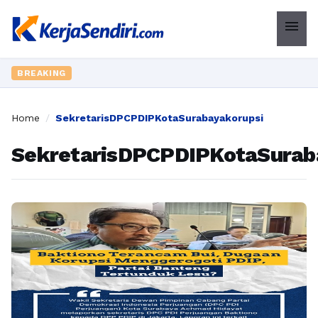
menu
BREAKING
Home
/
SekretarisDPCPDIPKotaSurabayakorupsi
SekretarisDPCPDIPKotaSurab