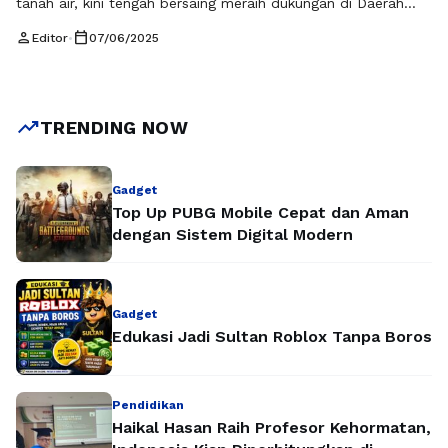
tanah air, kini tengah bersaing meraih dukungan di Daerah
Pemilihan Banten III sebagai calon dari Partai Demokrasi
person
calendar_today
Editor
•
07/06/2025
Indonesia Perjuangan (PDI-P). Profil Rano Karno (PDI-P)
Daerah Pemilihan Banten III menarik untuk disimak,
mengingat perjalanan hidup dan kariernya yang penuh warna.
Sebagai seorang figur publik, Rano …
Baca Selengkapnya
trending_up
TRENDING NOW
Gadget
Top Up PUBG Mobile Cepat dan Aman
dengan Sistem Digital Modern
Gadget
Edukasi Jadi Sultan Roblox Tanpa Boros
Pendidikan
Haikal Hasan Raih Profesor Kehormatan,