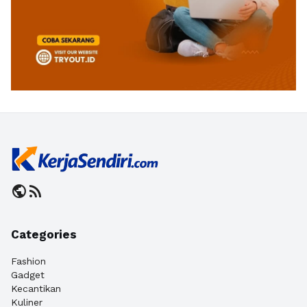
public
rss_feed
Categories
Fashion
Gadget
Kecantikan
Kuliner