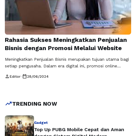
Rahasia Sukses Meningkatkan Penjualan
Bisnis dengan Promosi Melalui Website
Meningkatkan Penjualan Bisnis merupakan tujuan utama bagi
setiap pengusaha. Dalam era digital ini, promosi online
melalui website telah menjadi salah satu strategi yang paling
person
calendar_today
Editor
•
28/06/2024
efektif dalam mencapai tujuan tersebut. Dengan
memanfaatkan keberadaan website, bisnis dapat
menjangkau lebih banyak konsumen potensial, meningkatkan
visibilitas, dan memperluas pangsa pasar mereka. Promosi
trending_up
TRENDING NOW
online melalui website memainkan peran yang krusial …
Baca
Selengkapnya
Gadget
Top Up PUBG Mobile Cepat dan Aman