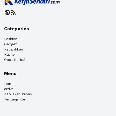
public
rss_feed
Categories
Fashion
Gadget
Kecantikan
Kuliner
Obat Herbal
Menu
Home
artikel
Kebijakan Privasi
Tentang Kami