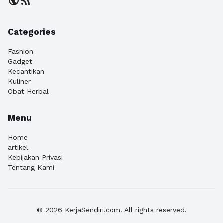
public
rss_feed
Categories
Fashion
Gadget
Kecantikan
Kuliner
Obat Herbal
Menu
Home
artikel
Kebijakan Privasi
Tentang Kami
© 2026 KerjaSendiri.com. All rights reserved.