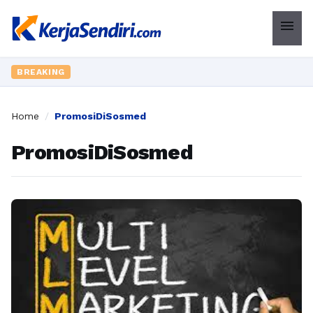
menu
BREAKING
Home
/
PromosiDiSosmed
PromosiDiSosmed