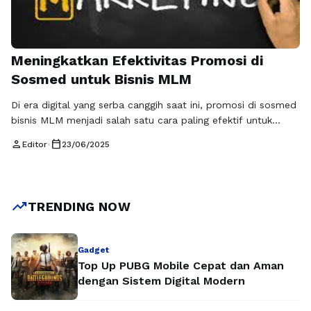
Meningkatkan Efektivitas Promosi di
Sosmed untuk Bisnis MLM
Di era digital yang serba canggih saat ini, promosi di sosmed
bisnis MLM menjadi salah satu cara paling efektif untuk
menjangkau audiens yang lebih luas. Sosial media
person
calendar_today
Editor
•
23/06/2025
memberikan platform yang memungkinkan bisnis Multi Level
Marketing (MLM) untuk berinteraksi langsung dengan calon
pelanggan, serta mengedukasi mereka tentang produk dan
peluang yang ditawarkan. Dengan menggunakan teknik yang
trending_up
TRENDING NOW
…
Baca Selengkapnya
Gadget
Top Up PUBG Mobile Cepat dan Aman
dengan Sistem Digital Modern