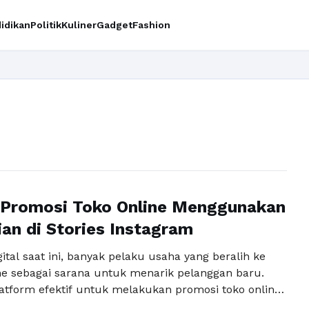
idikan
Politik
Kuliner
Gadget
Fashion
 Promosi Toko Online Menggunakan
ian di Stories Instagram
ital saat ini, banyak pelaku usaha yang beralih ke
ne sebagai sarana untuk menarik pelanggan baru.
latform efektif untuk melakukan promosi toko online
ram. Dengan lebih dari satu miliar pengguna aktif,