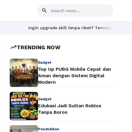
search
Ingin upgrade skill tanpa ribet? Temukan kelas seru dan 
trending_up
TRENDING NOW
Gadget
Top Up PUBG Mobile Cepat dan
Aman dengan Sistem Digital
Modern
Gadget
Edukasi Jadi Sultan Roblox
Tanpa Boros
Pendidikan