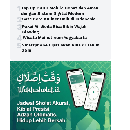
1
Top Up PUBG Mobile Cepat dan Aman
dengan Sistem Digital Modern
2
Sate Kere Kuliner Unik di Indonesia
3
Pakai Air Soda Bisa Bikin Wajah
Glowing
4
Wisata Mainstream Yogyakarta
5
Smartphone Lipat akan Rilis di Tahun
2019