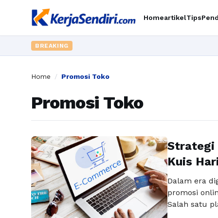
Home
artikel
Tips
Pend
BREAKING
Home
/
Promosi Toko
Promosi Toko
Strategi
Kuis Har
Dalam era dig
promosi onli
Salah satu p
adalah Instag