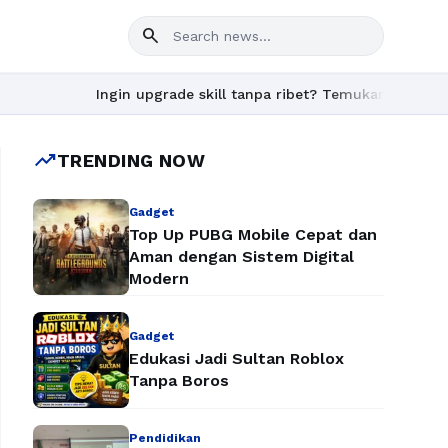
search
Ingin upgrade skill tanpa ribet? Temukan kelas seru dan
trending_up
TRENDING NOW
Gadget
Top Up PUBG Mobile Cepat dan
Aman dengan Sistem Digital
Modern
Gadget
Edukasi Jadi Sultan Roblox
Tanpa Boros
Pendidikan