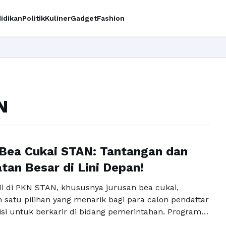
idikan
Politik
Kuliner
Gadget
Fashion
N
Bea Cukai STAN: Tantangan dan
an Besar di Lini Depan!
i di PKN STAN, khususnya jurusan bea cukai,
 satu pilihan yang menarik bagi para calon pendaftar
si untuk berkarir di bidang pemerintahan. Program
anya menawarkan pengetahuan mendalam tentang