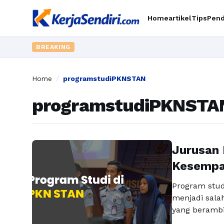
Home
artikel
Tips
Pend
BREAKING
Home
/
programstudiPKNSTAN
programstudiPKNSTA
Jurusan 
Kesempat
Program stud
menjadi salah
yang berambi
ini tidak h